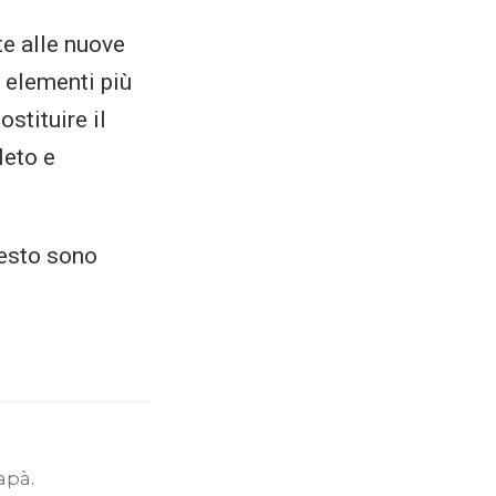
te alle nuove
 elementi più
stituire il
leto e
uesto sono
apà.