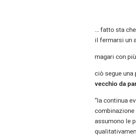
… fatto sta che
il fermarsi un 
magari con più
ciò segue una 
vecchio da pa
“la continua e
combinazione e
assumono le pr
qualitativamen