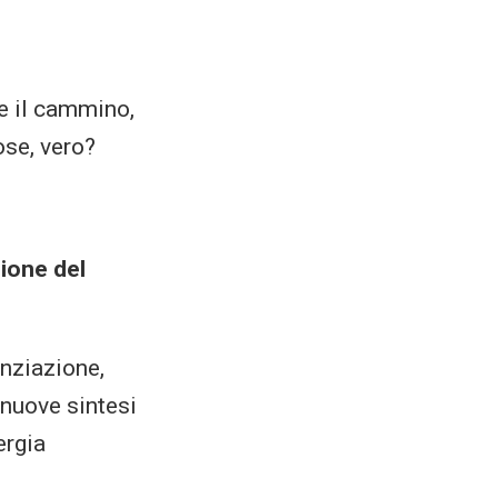
re il cammino,
cose, vero?
ione del
enziazione,
 nuove sintesi
ergia