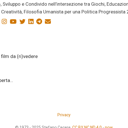
, Sviluppo e Condivido nell’intersezione tra Giochi, Educazio
i, Creatività, Filosofia Umanista per una Politica Progressista
 film da (ri)vedere
aperta…
Privacy
© 1973 - 2025 Stefano Cecere.
CC BY NC ND 4.0
-
now