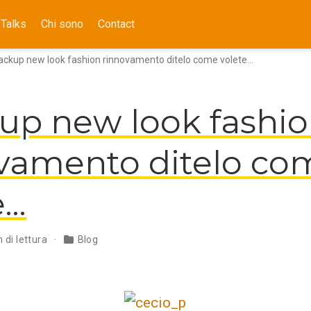
Talks
Chi sono
Contact
ckup new look fashion rinnovamento ditelo come volete…
p new look fashi
vamento ditelo co
e…
 di lettura
Blog