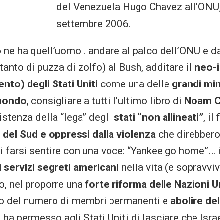
del Venezuela Hugo Chavez all’ONU,
settembre 2006.
o ne ha quell’uomo.. andare al palco dell’ONU e d
 tanto di puzza di zolfo) al Bush, additare il
neo-
mento) degli Stati Uniti
come una delle
grandi min
 mondo
, consigliare a tutti l’ultimo libro di
Noam 
istenza della “lega” degli
stati “non allineati”
, il
 del Sud e oppressi dalla violenza
che direbbero
di farsi sentire con una voce: “Yankee go home”… 
i servizi segreti americani
nella vita (e sopravvi
o, nel proporre una
forte riforma delle Nazioni U
to del numero di membri permanenti e
abolire d
 ha permesso agli Stati Uniti di lasciare che Isra