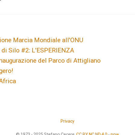
ione Marcia Mondiale all'ONU
di Silo #2: L'ESPERIENZA
inaugurazione del Parco di Attigliano
gero!
Africa
Privacy
© 1973 - 2025 Stefano Cecere.
CC BY NC ND 4.0
-
now