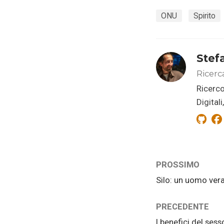
ONU
Spirito
Stef
Ricerc
Ricerco
Digital
PROSSIMO
Silo: un uomo ver
PRECEDENTE
I benefici del sess