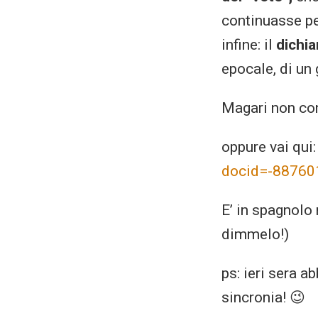
continuasse pe
infine: il
dichia
epocale, di u
Magari non con
oppure vai qui
docid=-8876
E’ in spagnolo 
dimmelo!)
ps: ieri sera 
sincronia! 😉