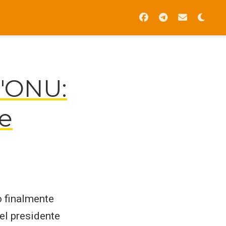
l'ONU:
 e
o finalmente
del presidente