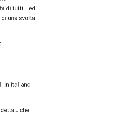
i di tutti… ed
di una svolta
:
i in italiano
endetta… che