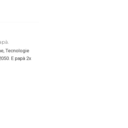
apà.
ne, Tecnologie
 2050. E papà 2x