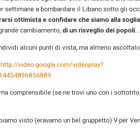
r settimane a bombardare il Libano sotto gli occh
rarsi ottimista e confidare che siamo alla soglia
n grande cambiamento,
di un risveglio dei popoli
…
dividi alcuni punti di vista, ma almeno ascoltalo
:
http://video.google.com/videoplay?
014454896856889
ma comprensibile (se ne trovi uno con i sottotitol
abbiamo visto (eravamo un bel gruppetto) V per V