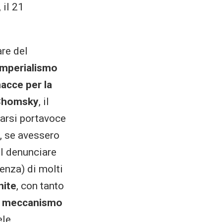
 il 21
are del
imperialismo
acce per la
Chomsky
, il
 farsi portavoce
, se avessero
il denunciare
venza) di molti
nite
, con tanto
el meccanismo
ele