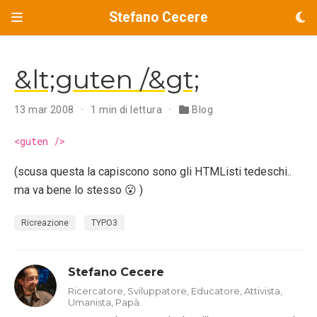
Stefano Cecere
&lt;guten /&gt;
13 mar 2008
1 min di lettura
Blog
<guten />
(scusa questa la capiscono sono gli HTMListi tedeschi..
ma va bene lo stesso 😮 )
Ricreazione
TYPO3
Stefano Cecere
Ricercatore, Sviluppatore, Educatore, Attivista,
Umanista, Papà.