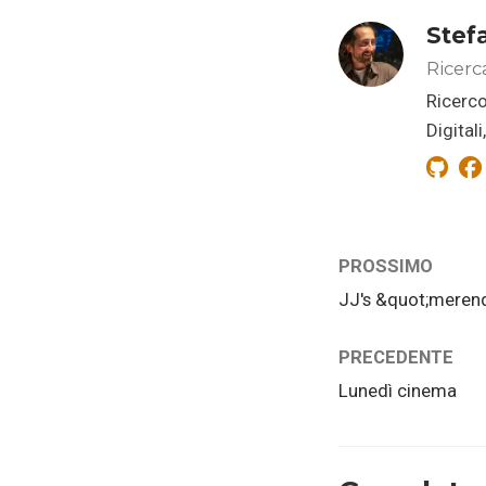
Stef
Ricerc
Ricerco
Digital
PROSSIMO
JJ's &quot;meren
PRECEDENTE
Lunedì cinema