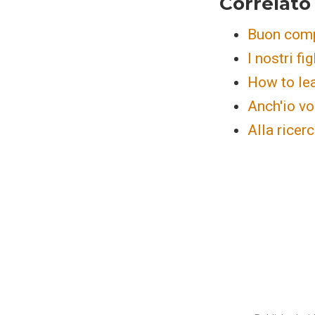
Correlato
Buon comp
I nostri fi
How to lea
Anch'io vo
Alla ricer