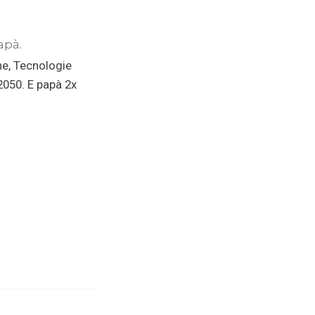
apà.
ne, Tecnologie
 2050. E papà 2x