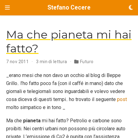
Stefano Cecere
Ma che pianeta mi hai
fatto?
7 nov 2011
3 min di lettura
Futuro
_erano mesi che non davo un occhio al blog di Beppe
Grillo.. l’ho fatto poco fa (con il caffé in mano) dato che
giornali e telegiornali sono inguardabili e volevo vedere
cosa diceva di questi tempi.. ho trovato il seguente
post
molto simpatico e in tono _
Ma che
pianeta
mi hai fatto? Petrolio e carbone sono
proibiti. Nei centri urbani non possono più circolare auto
private. L’emissione di Co2 è punita con l’assistenza