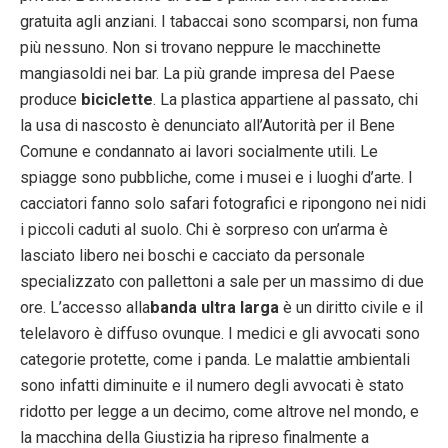
gratuita agli anziani. I tabaccai sono scomparsi, non fuma
più nessuno. Non si trovano neppure le macchinette
mangiasoldi nei bar. La più grande impresa del Paese
produce
biciclette
. La plastica appartiene al passato, chi
la usa di nascosto è denunciato all’Autorità per il Bene
Comune e condannato ai lavori socialmente utili. Le
spiagge sono pubbliche, come i musei e i luoghi d’arte. I
cacciatori fanno solo safari fotografici e ripongono nei nidi
i piccoli caduti al suolo. Chi è sorpreso con un’arma è
lasciato libero nei boschi e cacciato da personale
specializzato con pallettoni a sale per un massimo di due
ore. L’accesso alla
banda ultra larga
è un diritto civile e il
telelavoro è diffuso ovunque. I medici e gli avvocati sono
categorie protette, come i panda. Le malattie ambientali
sono infatti diminuite e il numero degli avvocati è stato
ridotto per legge a un decimo, come altrove nel mondo, e
la macchina della Giustizia ha ripreso finalmente a