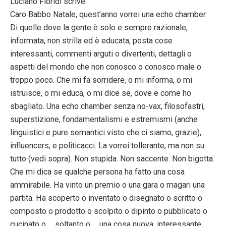
Luciano Floridi scrive:
Caro Babbo Natale, quest’anno vorrei una echo chamber.
Di quelle dove la gente è solo e sempre razionale,
informata, non strilla ed è educata, posta cose
interessanti, commenti arguti o divertenti, dettagli o
aspetti del mondo che non conosco o conosco male o
troppo poco. Che mi fa sorridere, o mi informa, o mi
istruisce, o mi educa, o mi dice se, dove e come ho
sbagliato. Una echo chamber senza no-vax, filosofastri,
superstizione, fondamentalismi e estremismi (anche
linguistici e pure semantici visto che ci siamo, grazie),
influencers, e politicacci. La vorrei tollerante, ma non su
tutto (vedi sopra). Non stupida. Non saccente. Non bigotta.
Che mi dica se qualche persona ha fatto una cosa
ammirabile. Ha vinto un premio o una gara o magari una
partita. Ha scoperto o inventato o disegnato o scritto o
composto o prodotto o scolpito o dipinto o pubblicato o
cucinato o … soltanto o … una cosa nuova, interessante,