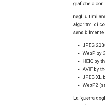
grafiche o con
negli ultimi a
algoritmi di co
sensibilmente l
JPEG 2000
WebP by 
HEIC by t
AVIF by t
JPEG XL b
WebP2 (se
La “guerra deg