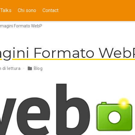
Talks
Chi sono
Contact
magini Formato WebP
gini Formato Web
 di lettura
Blog