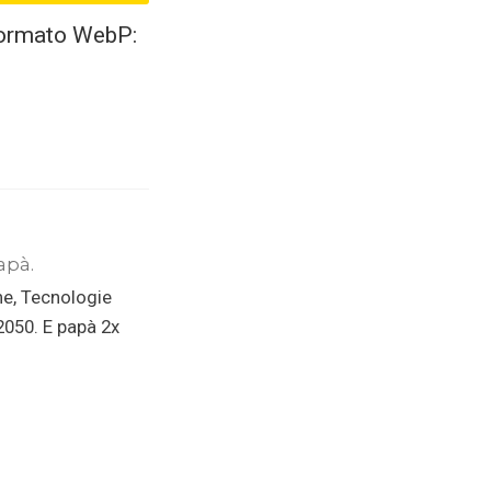
 formato WebP:
apà.
ne, Tecnologie
 2050. E papà 2x