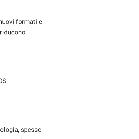
nuovi formati e
e riducono
iOS
nologia, spesso