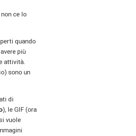
 non ce lo
aperti quando
 avere più
 attività.
io) sono un
ti di
o
), le GIF (ora
si vuole
 immagini