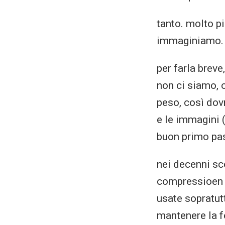
tanto. molto p
immaginiamo.
per farla brev
non ci siamo, 
peso, così dovr
e le immagini 
buon primo pa
nei decenni sc
compressioen d
usate sopratutt
mantenere la f