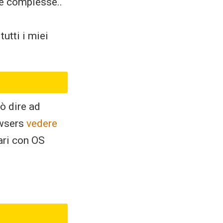
he complesse..
utti i miei
ò dire ad
owsers
vedere
fari con OS