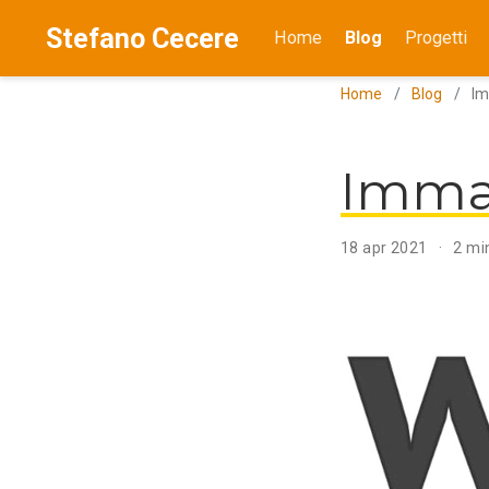
Stefano Cecere
Home
Blog
Progetti
Home
Blog
Im
Imma
18 apr 2021
2 min