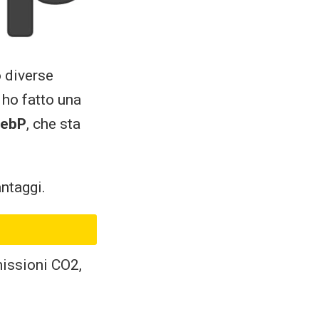
 diverse
 ho fatto una
ebP
, che sta
antaggi.
missioni CO2,