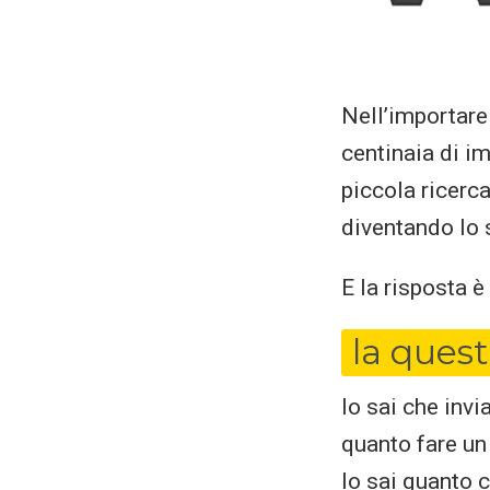
Nell’importare
centinaia di i
piccola ricerc
diventando lo 
E la risposta è
la ques
lo sai che invi
quanto fare u
lo sai quanto 