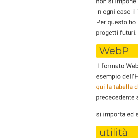
non si impone 
in ogni caso i
Per questo ho 
progetti futuri.
WebP
il formato Web
esempio dell’H
qui la tabella
prececedente a
si importa ed e
utilità