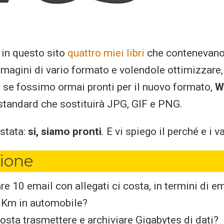
 in questo sito
quattro miei libri
che contenevano
mmagini di vario formato e volendole ottimizzare,
a se fossimo ormai pronti per il nuovo formato,
W
standard che sostituirà JPG, GIF e PNG.
 stata:
si, siamo pronti
. E vi spiego il perché e i v
tione
are 10 email con allegati ci costa, in termini di e
n Km in automobile?
costa trasmettere e archiviare Gigabytes di dati?