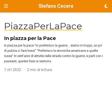
Stefano Cecere
PiazzaPerLaPace
In piazza per la Pace
In piazza per la pace “Io preferisco la guerra… siamo in troppi, un po’
di pulizia ci farà bene” “Preferisco le atomiche americane a quelle
russe” In vent’anni di attività nelle strade contro le guerre, e parli con i
passanti, queste frasi si sentono.
7 ott 2022
2 min di lettura