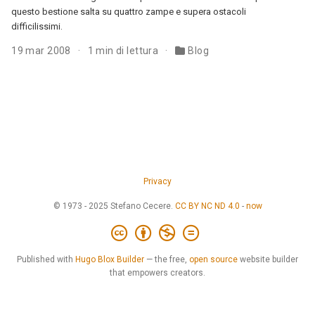
questo bestione salta su quattro zampe e supera ostacoli
difficilissimi.
19 mar 2008
1 min di lettura
Blog
Privacy
© 1973 - 2025 Stefano Cecere.
CC BY NC ND 4.0
-
now
Published with
Hugo Blox Builder
— the free,
open source
website builder
that empowers creators.