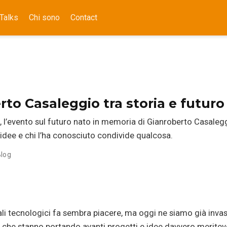
Talks
Chi sono
Contact
o Casaleggio tra storia e futuro 
l’evento sul futuro nato in memoria di Gianroberto Casalegg
 idee e chi l’ha conosciuto condivide qualcosa.
log
uali tecnologici fa sembra piacere, ma oggi ne siamo già invasi
ggi che stanno portando avanti progetti e idee davvero meritev