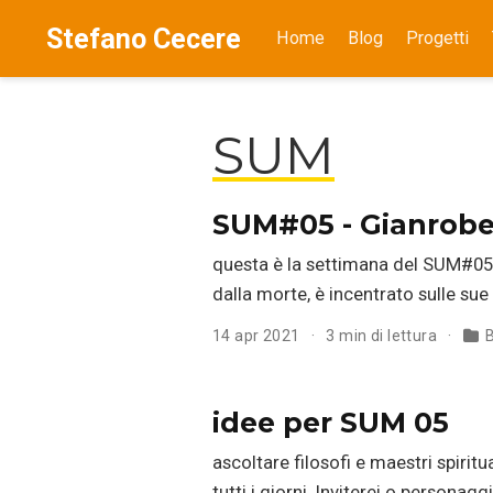
Stefano Cecere
Home
Blog
Progetti
SUM
SUM#05 - Gianrobert
questa è la settimana del SUM#05, 
dalla morte, è incentrato sulle sue
14 apr 2021
3 min di lettura
B
idee per SUM 05
ascoltare filosofi e maestri spirit
tutti i giorni. Inviterei o persona